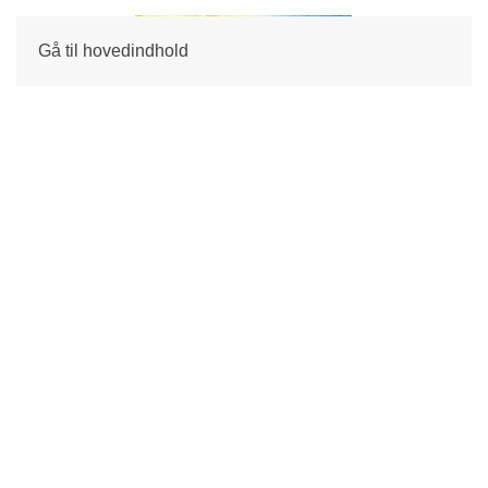
Gå til hovedindhold
ASTROLOGI
SE
KURSER
HER