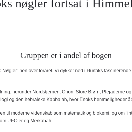
ks nøgler fortsat i Himme
Gruppen er i andel af bogen
s Nøgler” hen over foråret. Vi dykker ned i Hurtaks fascinere
ning, herunder Nordstjernen, Orion, Store Bjørn, Plejaderne og 
logi og den hebraiske Kabbalah, hvor Enoks hemmeligheder åb
en til moderne videnskab som matematik og biokemi, og om “intui
 om UFO’er og Merkabah.