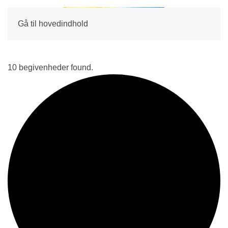
Gå til hovedindhold
10 begivenheder found.