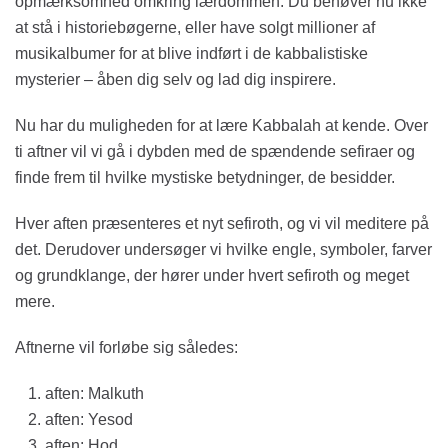
opmærksomhed omkring lærdommen. Du behøver nu ikke
at stå i historiebøgerne, eller have solgt millioner af
musikalbumer for at blive indført i de kabbalistiske
mysterier – åben dig selv og lad dig inspirere.
Nu har du muligheden for at lære Kabbalah at kende. Over
ti aftner vil vi gå i dybden med de spændende sefiraer og
finde frem til hvilke mystiske betydninger, de besidder.
Hver aften præsenteres et nyt sefiroth, og vi vil meditere på
det. Derudover undersøger vi hvilke engle, symboler, farver
og grundklange, der hører under hvert sefiroth og meget
mere.
Aftnerne vil forløbe sig således:
aften: Malkuth
aften: Yesod
aften: Hod